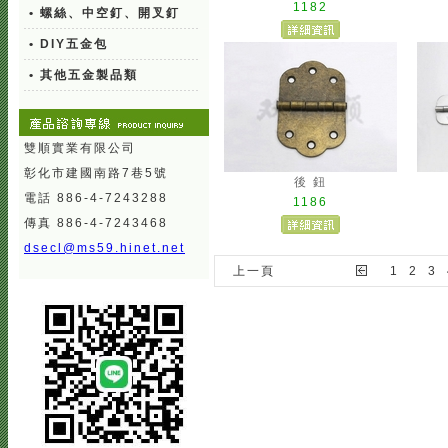
1182
• 螺絲、中空釘、開叉釘
• DIY五金包
• 其他五金製品類
雙順實業有限公司
彰化市建國南路7巷5號
後 鈕
電話 886-4-7243288
1186
傳真 886-4-7243468
dsecl@ms59.hinet.net
上一頁
1
2
3