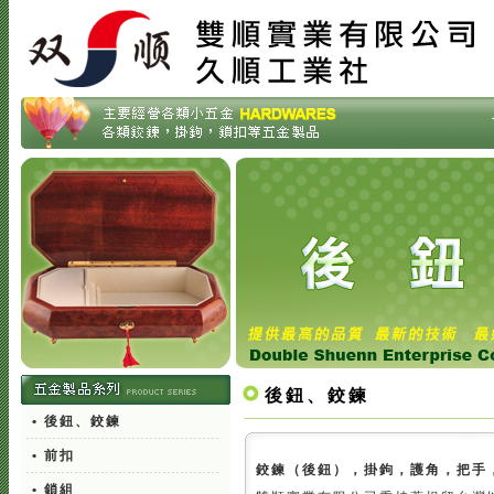
後鈕、鉸鍊
• 後鈕、鉸鍊
• 前扣
鉸鍊（後鈕），掛鉤，護角，把手
• 鎖組