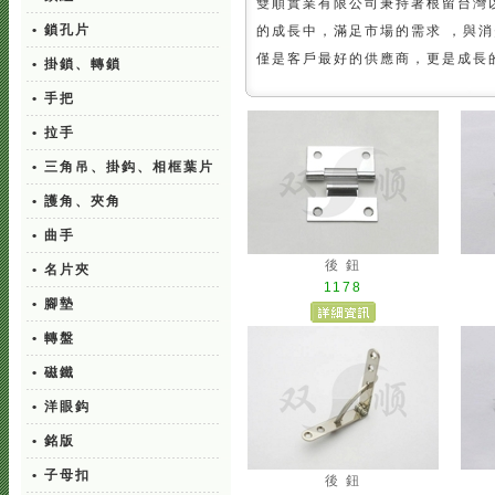
雙順實業有限公司秉持著根留台灣
• 鎖孔片
的成長中，滿足市場的需求 ，與
僅是客戶最好的供應商，更是成長
• 掛鎖、轉鎖
• 手把
• 拉手
• 三角吊、掛鈎、相框葉片
• 護角、夾角
• 曲手
後 鈕
• 名片夾
1178
• 腳墊
• 轉盤
• 磁鐵
• 洋眼鈎
• 銘版
• 子母扣
後 鈕