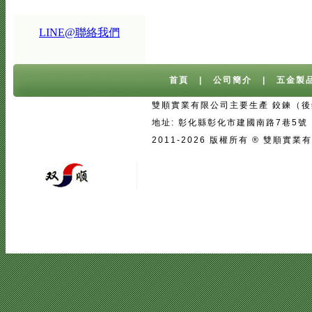
LINE@聯絡我們
首頁
|
公司簡介
|
五金製
雙順實業有限公司主要生產 鉸鍊（後鈕
地址: 彰化縣彰化市建國南路7巷5號 台灣 
2011-2026 版權所有 ® 雙
宅配
|
魚池過濾系統
|
魚池過濾
|
魚
二手房注意事項
中古屋買屋陷阱 | 
壓鑄
|
口罩
|
客製口罩
|
海涵能源科
|
塑膠模具設計
|
廣告面紙
|
濕紙巾
真空瓶
|
伸縮膜
|
面紙
|
cnc銑床
|
學韓文
|
台中韓文補習班
|
韓文課程